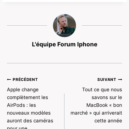
L'équipe Forum Iphone
Navigation
PRÉCÉDENT
SUIVANT
Apple change
Tout ce que nous
de
complètement les
savons sur le
l’article
AirPods : les
MacBook « bon
nouveaux modèles
marché » qui arriverait
auront des caméras
cette année
pour une