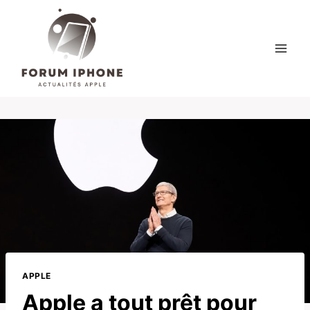
Skip
to
content
APPLE
Apple a tout prêt pour