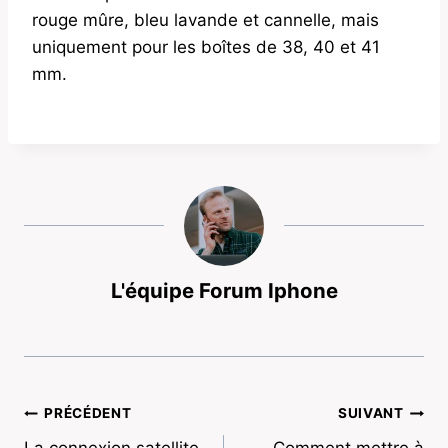
rouge mûre, bleu lavande et cannelle, mais
uniquement pour les boîtes de 38, 40 et 41
mm.
L'équipe Forum Iphone
Navigation
PRÉCÉDENT
SUIVANT
La connexion satellite
Comment mettre à