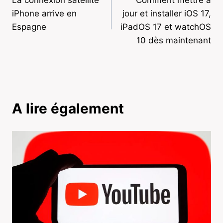
de
iPhone arrive en
jour et installer iOS 17,
l’article
Espagne
iPadOS 17 et watchOS
10 dès maintenant
A lire également