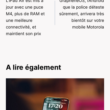
L’iPad Air est mis à
GrapheneOS, l’Android
de
jour avec une puce
que la police déteste
l’article
M4, plus de RAM et
sûrement, arrivera très
une meilleure
bientôt sur votre
connectivité, et
mobile Motorola
maintient son prix
A lire également