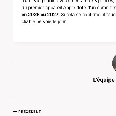
d’un iPad pliable avec un écran de 8 pouces, 
du premier appareil Apple doté d’un écran fle
en 2026 ou 2027
. Si cela se confirme, il f
pliable ne voie le jour.
L'équipe
Navigation
PRÉCÉDENT