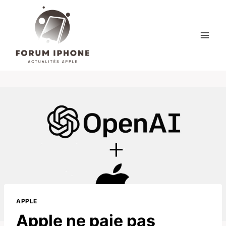
Skip
to
content
APPLE
Apple ne paie pas