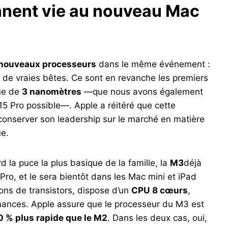
nnent vie au nouveau Mac
 nouveaux processeurs
dans le même événement :
nt de vraies bêtes. Ce sont en revanche les premiers
que de
3 nanomètres
—que nous avons également
 15 Pro possible—. Apple a réitéré que cette
conserver son leadership sur le marché en matière
ue.
d la puce la plus basique de la famille, la
M3
déjà
o, et le sera bientôt dans les Mac mini et iPad
ons de transistors, dispose d’un
CPU
8 cœurs
,
ormances. Apple assure que le processeur du M3 est
0 % plus rapide que le M2
. Dans les deux cas, oui,