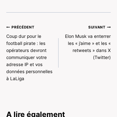
Navigation
PRÉCÉDENT
SUIVANT
Coup dur pour le
Elon Musk va enterrer
de
football pirate : les
les « j’aime » et les «
l’article
opérateurs devront
retweets » dans X
communiquer votre
(Twitter)
adresse IP et vos
données personnelles
à LaLiga
A lire également