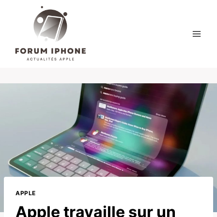
Skip
to
content
APPLE
Apple travaille sur un