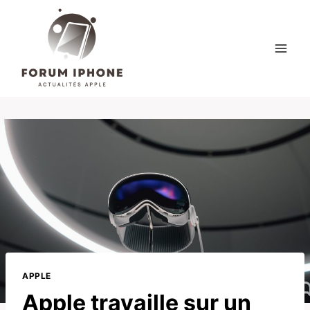
Skip
to
content
APPLE
Apple travaille sur un