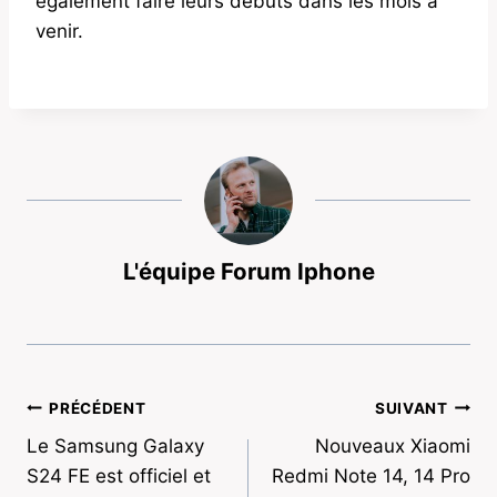
également faire leurs débuts dans les mois à
venir.
L'équipe Forum Iphone
Navigation
PRÉCÉDENT
SUIVANT
Le Samsung Galaxy
Nouveaux Xiaomi
de
S24 FE est officiel et
Redmi Note 14, 14 Pro