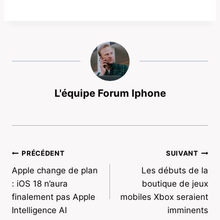
L'équipe Forum Iphone
Navigation
PRÉCÉDENT
SUIVANT
Apple change de plan
Les débuts de la
de
: iOS 18 n’aura
boutique de jeux
l’article
finalement pas Apple
mobiles Xbox seraient
Intelligence AI
imminents