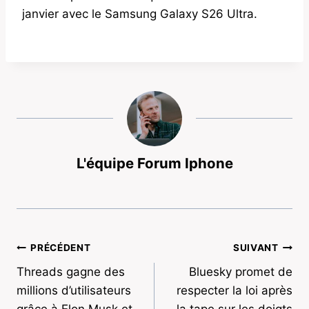
janvier avec le Samsung Galaxy S26 Ultra.
L'équipe Forum Iphone
Navigation
PRÉCÉDENT
SUIVANT
Threads gagne des
Bluesky promet de
de
millions d’utilisateurs
respecter la loi après
grâce à Elon Musk et
la tape sur les doigts