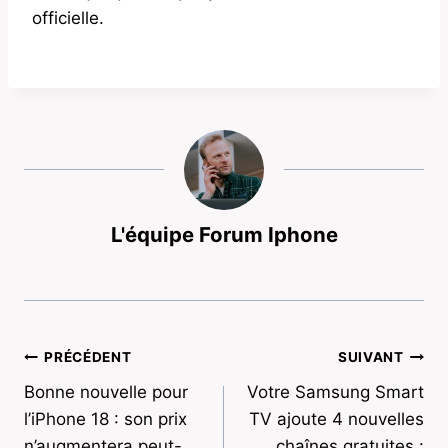
officielle.
L'équipe Forum Iphone
Navigation
PRÉCÉDENT
SUIVANT
Bonne nouvelle pour
Votre Samsung Smart
de
l’iPhone 18 : son prix
TV ajoute 4 nouvelles
l’article
n’augmentera peut-
chaînes gratuites :