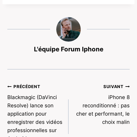
L'équipe Forum Iphone
Navigation
PRÉCÉDENT
SUIVANT
Blackmagic (DaVinci
iPhone 8
de
Resolve) lance son
reconditionné : pas
l’article
application pour
cher et performant, le
enregistrer des vidéos
choix malin
professionnelles sur