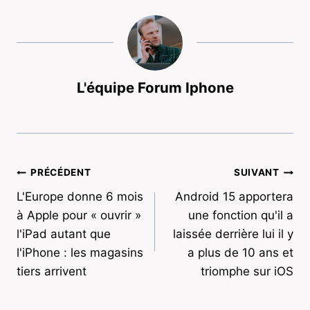
L'équipe Forum Iphone
Navigation
PRÉCÉDENT
SUIVANT
L'Europe donne 6 mois
Android 15 apportera
de
à Apple pour « ouvrir »
une fonction qu'il a
l’article
l'iPad autant que
laissée derrière lui il y
l'iPhone : les magasins
a plus de 10 ans et
tiers arrivent
triomphe sur iOS