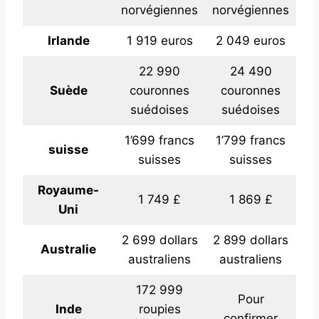
norvégiennes
norvégiennes
Irlande
1 919 euros
2 049 euros
22 990
24 490
Suède
couronnes
couronnes
suédoises
suédoises
1’699 francs
1’799 francs
suisse
suisses
suisses
Royaume-
1 749 £
1 869 £
Uni
2 699 dollars
2 899 dollars
Australie
australiens
australiens
172 999
Pour
Inde
roupies
confirmer