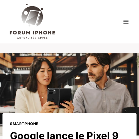
Skip
to
content
SMARTPHONE
Google lance le Pixel 9