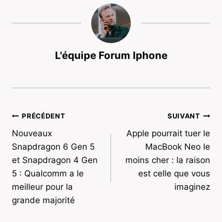
L'équipe Forum Iphone
Navigation
PRÉCÉDENT
SUIVANT
Nouveaux
Apple pourrait tuer le
de
Snapdragon 6 Gen 5
MacBook Neo le
l’article
et Snapdragon 4 Gen
moins cher : la raison
5 : Qualcomm a le
est celle que vous
meilleur pour la
imaginez
grande majorité