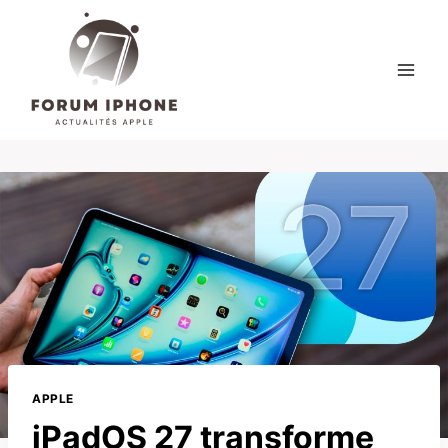
Skip
to
content
APPLE
iPadOS 27 transforme