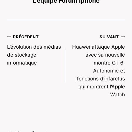
L'équipe Forum Iphone
Navigation
PRÉCÉDENT
SUIVANT
L’évolution des médias
Huawei attaque Apple
de
de stockage
avec sa nouvelle
l’article
informatique
montre GT 6:
Autonomie et
fonctions d’infarctus
qui montrent l’Apple
Watch