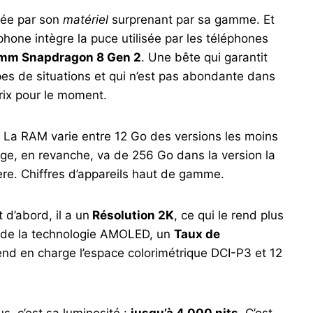
uée par son
matériel
surprenant par sa gamme. Et
phone intègre la puce utilisée par les téléphones
mm Snapdragon 8 Gen 2
. Une bête qui garantit
es de situations et qui n’est pas abondante dans
rix pour le moment.
 La RAM varie entre 12 Go des versions les moins
age, en revanche, va de 256 Go dans la version la
ère. Chiffres d’appareils haut de gamme.
 d’abord, il a un
Résolution 2K
, ce qui le rend plus
nt de la technologie AMOLED, un
Taux de
nd en charge l’espace colorimétrique DCI-P3 et 12
, c’est sa luminosité :
jusqu’à 4 000 nits
. C’est