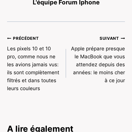
L'équipe Forum Iphone
Navigation
PRÉCÉDENT
SUIVANT
Les pixels 10 et 10
Apple prépare presque
de
pro, comme nous ne
le MacBook que vous
l’article
les avions jamais vus:
attendez depuis des
ils sont complètement
années: le moins cher
filtrés et dans toutes
à ce jour
leurs couleurs
A lire également