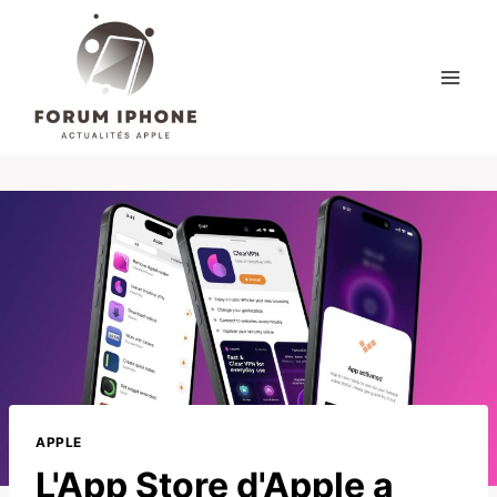
Skip
to
content
APPLE
L'App Store d'Apple a