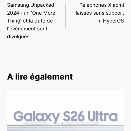
Samsung Unpacked
Téléphones Xiaomi
de
2024 : un 'One More
laissés sans support
l’article
Thing' et la date de
ni HyperOS
l'événement sont
divulgués
A lire également