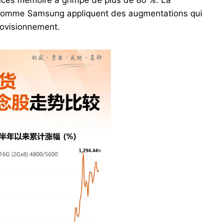
puces mémoire a grimpé de plus de 80 %. La
es comme Samsung appliquent des augmentations qui
rovisionnement.