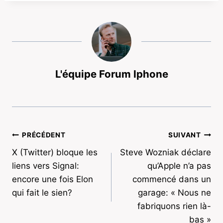
L'équipe Forum Iphone
Navigation
PRÉCÉDENT
SUIVANT
X (Twitter) bloque les
Steve Wozniak déclare
de
liens vers Signal:
qu’Apple n’a pas
l’article
encore une fois Elon
commencé dans un
qui fait le sien?
garage: « Nous ne
fabriquons rien là-
bas »