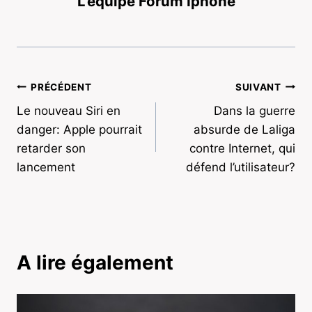
L'équipe Forum Iphone
Navigation
PRÉCÉDENT
SUIVANT
Le nouveau Siri en
Dans la guerre
de
danger: Apple pourrait
absurde de Laliga
l’article
retarder son
contre Internet, qui
lancement
défend l’utilisateur?
A lire également