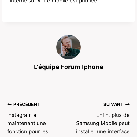
interne sur votre mobile est publiée.
L'équipe Forum Iphone
Navigation
PRÉCÉDENT
SUIVANT
Instagram a
Enfin, plus de
de
maintenant une
Samsung Mobile peut
l’article
fonction pour les
installer une interface