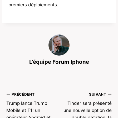
premiers déploiements.
L'équipe Forum Iphone
Navigation
PRÉCÉDENT
SUIVANT
Trump lance Trump
Tinder sera présenté
de
Mobile et T1: un
une nouvelle option de
l’article
opérateur Android et
double datation: la