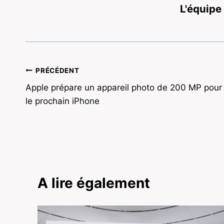
L'équipe
Navigation
PRÉCÉDENT
Apple prépare un appareil photo de 200 MP pour
de
le prochain iPhone
l’article
A lire également