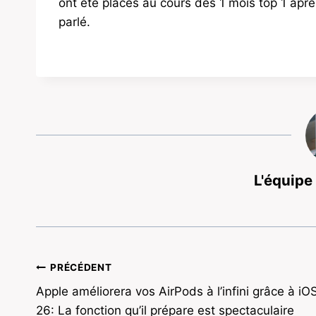
ont été placés au cours des 1 mois top 1 aprè
parlé.
L'équipe
Navigation
PRÉCÉDENT
Apple améliorera vos AirPods à l’infini grâce à iO
de
26: La fonction qu’il prépare est spectaculaire