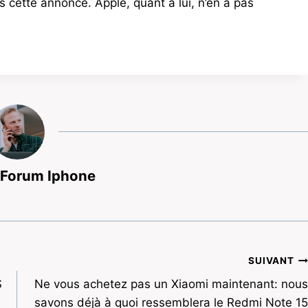
s cette annonce. Apple, quant à lui, n’en a pas
 Forum Iphone
SUIVANT
S
Ne vous achetez pas un Xiaomi maintenant: nous
savons déjà à quoi ressemblera le Redmi Note 15