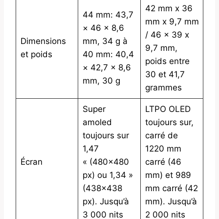
42 mm x 36
44 mm: 43,7
mm x 9,7 mm
× 46 × 8,6
/ 46 x 39 x
Dimensions
mm, 34 g à
9,7 mm,
et poids
40 mm: 40,4
poids entre
× 42,7 × 8,6
30 et 41,7
mm, 30 g
grammes
Super
LTPO OLED
amoled
toujours sur,
toujours sur
carré de
1,47
1220 mm
Écran
« (480×480
carré (46
px) ou 1,34 »
mm) et 989
(438×438
mm carré (42
px). Jusqu’à
mm). Jusqu’à
3 000 nits
2 000 nits