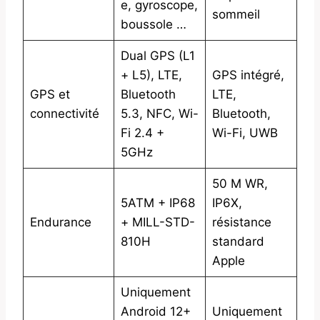
e, gyroscope,
sommeil
boussole …
Dual GPS (L1
+ L5), LTE,
GPS intégré,
GPS et
Bluetooth
LTE,
connectivité
5.3, NFC, Wi-
Bluetooth,
Fi 2.4 +
Wi-Fi, UWB
5GHz
50 M WR,
5ATM + IP68
IP6X,
Endurance
+ MILL-STD-
résistance
810H
standard
Apple
Uniquement
Android 12+
Uniquement