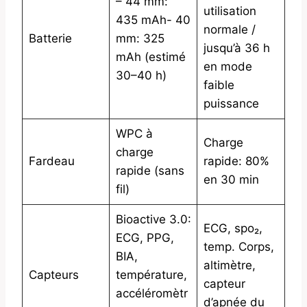
– 44 mm:
utilisation
435 mAh- 40
normale /
Batterie
mm: 325
jusqu’à 36 h
mAh (estimé
en mode
30–40 h)
faible
puissance
WPC à
Charge
charge
Fardeau
rapide: 80%
rapide (sans
en 30 min
fil)
Bioactive 3.0:
ECG, spo₂,
ECG, PPG,
temp. Corps,
BIA,
altimètre,
Capteurs
température,
capteur
accéléromètr
d’apnée du