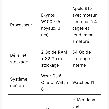
Apple S10
Exynos
avec moteur
W1000 (5
neuronal à 4
Processeur
noyaux, 3
cages et
nm)
rendement
amélioré
2 Go de RAM
64 Go de
Bélier et
+ 32 Go de
stockage
stockage
stockage
interne
Wear Os 6 +
Système
One UI Watch
Watchos 11
opérateur
8
~ 18 h dans
une