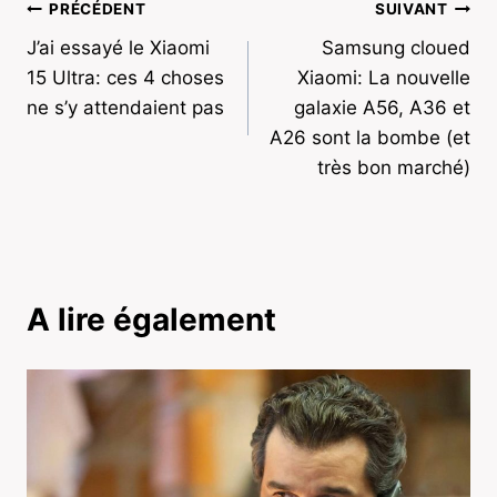
Navigation
PRÉCÉDENT
SUIVANT
J’ai essayé le Xiaomi
Samsung cloued
de
15 Ultra: ces 4 choses
Xiaomi: La nouvelle
l’article
ne s’y attendaient pas
galaxie A56, A36 et
A26 sont la bombe (et
très bon marché)
A lire également