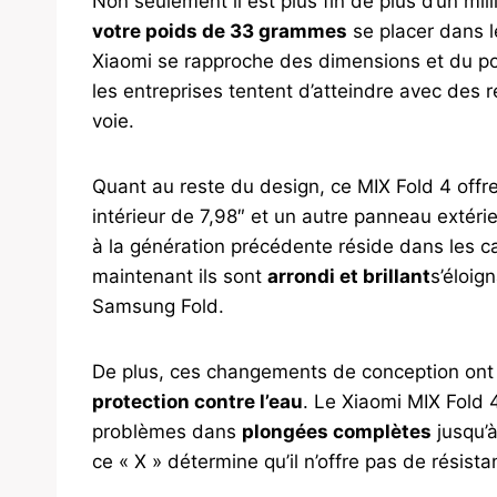
Non seulement il est plus fin de plus d’un mil
votre poids de 33 grammes
se placer dans 
Xiaomi se rapproche des dimensions et du po
les entreprises tentent d’atteindre avec des r
voie.
Quant au reste du design, ce MIX Fold 4 offr
intérieur de 7,98″ et un autre panneau extér
à la génération précédente réside dans les ca
maintenant ils sont
arrondi et brillant
s’éloig
Samsung Fold.
De plus, ces changements de conception ont 
protection contre l’eau
. Le Xiaomi MIX Fold 
problèmes dans
plongées complètes
jusqu’à
ce « X » détermine qu’il n’offre pas de résist