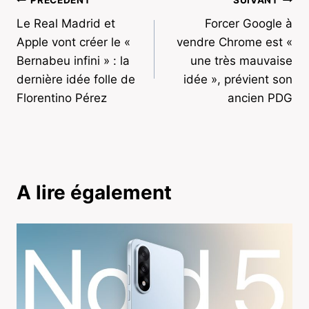
Navigation
Le Real Madrid et
Forcer Google à
de
Apple vont créer le «
vendre Chrome est «
l’article
Bernabeu infini » : la
une très mauvaise
dernière idée folle de
idée », prévient son
Florentino Pérez
ancien PDG
A lire également