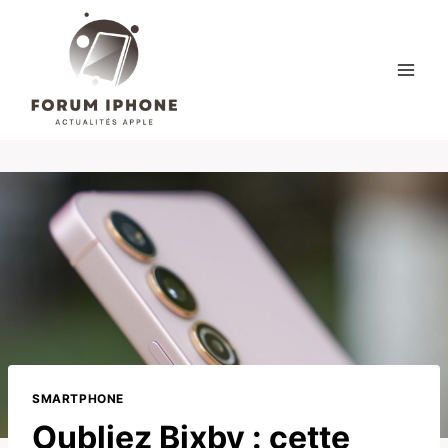
Skip
to
content
SMARTPHONE
Oubliez Bixby : cette