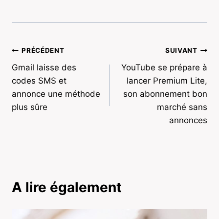
Navigation
PRÉCÉDENT
SUIVANT
Gmail laisse des
YouTube se prépare à
de
codes SMS et
lancer Premium Lite,
l’article
annonce une méthode
son abonnement bon
plus sûre
marché sans
annonces
A lire également