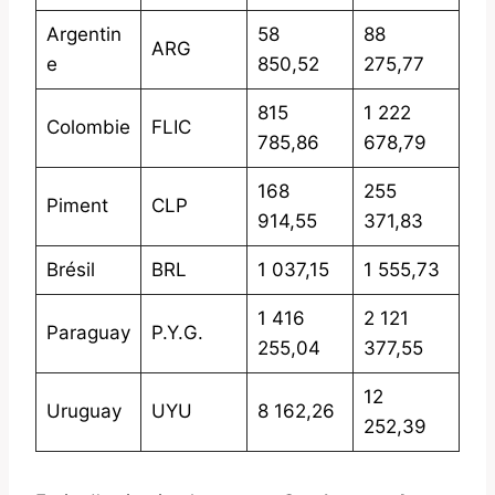
Argentin
58
88
ARG
e
850,52
275,77
815
1 222
Colombie
FLIC
785,86
678,79
168
255
Piment
CLP
914,55
371,83
Brésil
BRL
1 037,15
1 555,73
1 416
2 121
Paraguay
P.Y.G.
255,04
377,55
12
Uruguay
UYU
8 162,26
252,39