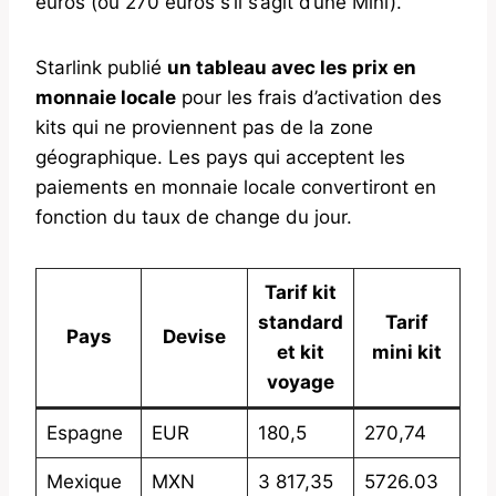
euros (ou 270 euros s’il s’agit d’une Mini).
Starlink publié
un tableau avec les prix en
monnaie locale
pour les frais d’activation des
kits qui ne proviennent pas de la zone
géographique. Les pays qui acceptent les
paiements en monnaie locale convertiront en
fonction du taux de change du jour.
Tarif kit
standard
Tarif
Pays
Devise
et kit
mini kit
voyage
Espagne
EUR
180,5
270,74
Mexique
MXN
3 817,35
5726.03