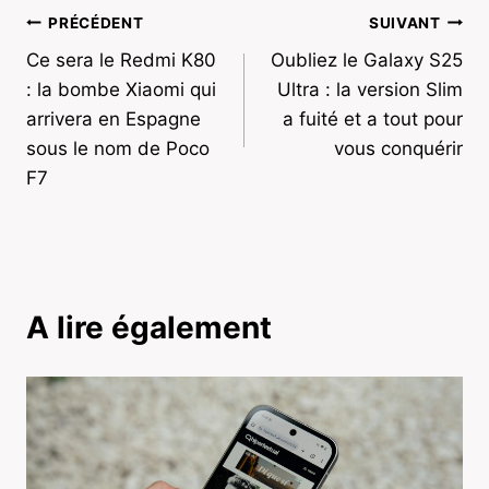
Navigation
PRÉCÉDENT
SUIVANT
Ce sera le Redmi K80
Oubliez le Galaxy S25
de
: la bombe Xiaomi qui
Ultra : la version Slim
l’article
arrivera en Espagne
a fuité et a tout pour
sous le nom de Poco
vous conquérir
F7
A lire également