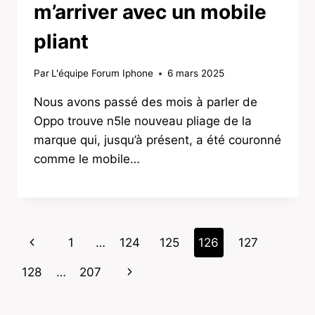
m’arriver avec un mobile
pliant
Par
L'équipe Forum Iphone
6 mars 2025
Nous avons passé des mois à parler de
Oppo trouve n5le nouveau pliage de la
marque qui, jusqu’à présent, a été couronné
comme le mobile…
Page
Previous
1
…
124
125
126
127
navigation
Page
Next
128
…
207
Page