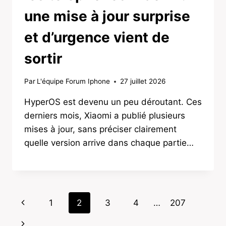
une mise à jour surprise
et d’urgence vient de
sortir
Par
L'équipe Forum Iphone
27 juillet 2026
HyperOS est devenu un peu déroutant. Ces
derniers mois, Xiaomi a publié plusieurs
mises à jour, sans préciser clairement
quelle version arrive dans chaque partie…
Page
Previous
1
2
3
4
…
207
navigation
Page
Next