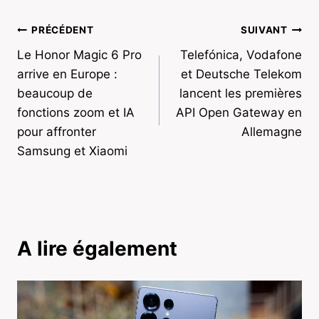
Navigation
PRÉCÉDENT
SUIVANT
Le Honor Magic 6 Pro
Telefónica, Vodafone
de
arrive en Europe :
et Deutsche Telekom
l’article
beaucoup de
lancent les premières
fonctions zoom et IA
API Open Gateway en
pour affronter
Allemagne
Samsung et Xiaomi
A lire également