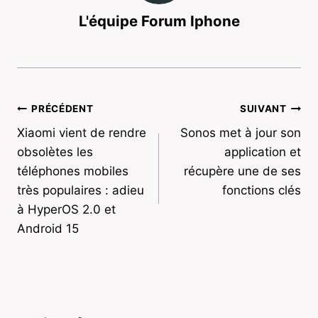
L'équipe Forum Iphone
Navigation
PRÉCÉDENT
SUIVANT
Xiaomi vient de rendre
Sonos met à jour son
de
obsolètes les
application et
l’article
téléphones mobiles
récupère une de ses
très populaires : adieu
fonctions clés
à HyperOS 2.0 et
Android 15