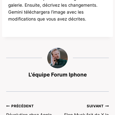
galerie. Ensuite, décrivez les changements.
Gemini téléchargera l’image avec les
modifications que vous avez décrites.
L'équipe Forum Iphone
Navigation
PRÉCÉDENT
SUIVANT
Révolution chez Apple
Elon Musk fait de X le