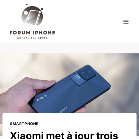
Skip
to
content
SMARTPHONE
Xiaomi met à jour trois