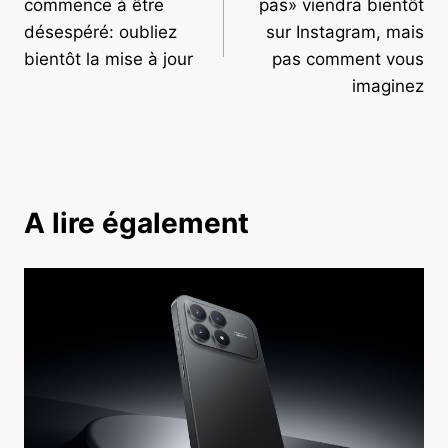
commence à être
pas» viendra bientôt
l’article
désespéré: oubliez
sur Instagram, mais
bientôt la mise à jour
pas comment vous
imaginez
A lire également