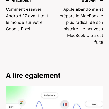
Navigation
PRÉCÉDENT
SUIVANT
Comment essayer
Apple abandonne et
de
Android 17 avant tout
prépare le MacBook le
l’article
le monde sur votre
plus radical de son
Google Pixel
histoire : le nouveau
MacBook Ultra est
fuité
A lire également