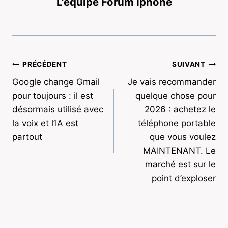
L'équipe Forum Iphone
Navigation
PRÉCÉDENT
SUIVANT
Google change Gmail
Je vais recommander
de
pour toujours : il est
quelque chose pour
l’article
désormais utilisé avec
2026 : achetez le
la voix et l’IA est
téléphone portable
partout
que vous voulez
MAINTENANT. Le
marché est sur le
point d’exploser