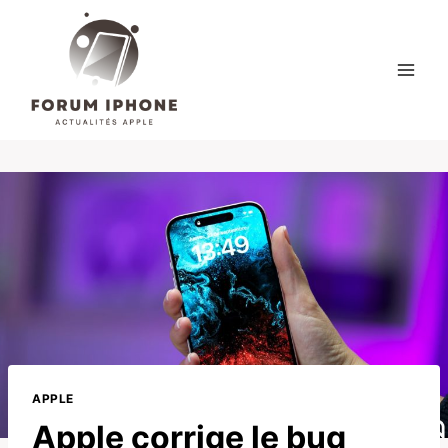
Skip
to
content
APPLE
Apple corrige le bug