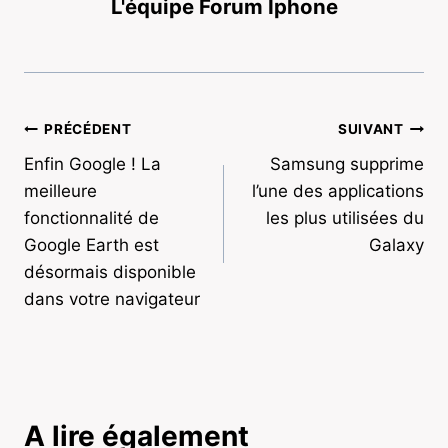
L'équipe Forum Iphone
Navigation
PRÉCÉDENT
SUIVANT
Enfin Google ! La
Samsung supprime
de
meilleure
l’une des applications
l’article
fonctionnalité de
les plus utilisées du
Google Earth est
Galaxy
désormais disponible
dans votre navigateur
A lire également