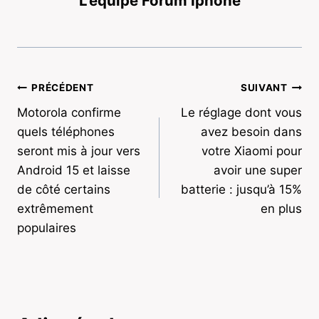
L'équipe Forum Iphone
Navigation
PRÉCÉDENT
SUIVANT
Motorola confirme
Le réglage dont vous
de
quels téléphones
avez besoin dans
l’article
seront mis à jour vers
votre Xiaomi pour
Android 15 et laisse
avoir une super
de côté certains
batterie : jusqu’à 15%
extrêmement
en plus
populaires