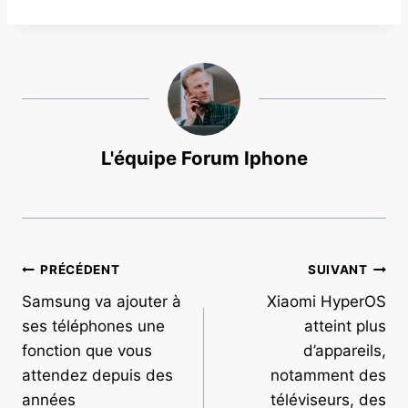
L'équipe Forum Iphone
Navigation
PRÉCÉDENT
SUIVANT
Samsung va ajouter à
Xiaomi HyperOS
de
ses téléphones une
atteint plus
l’article
fonction que vous
d’appareils,
attendez depuis des
notamment des
années
téléviseurs, des